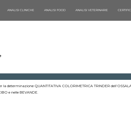
ANALISI CLINICHE
ANALISI FOOD
ANALISI VETERINARIE
CERTIFI
e
lo per la determinazione QUANTITATIVA COLORIMETRICA TRINDER dell’OSSAL
l CIBO e nelle BEVANDE.