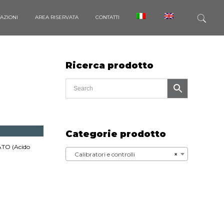
CAZIONI
AREA RISERVATA
CONTATTI
Ricerca prodotto
Categorie prodotto
ATO (Acido
Calibratori e controlli
×