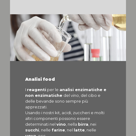
Analisi food
I
reagenti
per le
analisi enzimatiche e
non enzimatiche
del vino, del cibo e
delle bevande sono sempre più
apprezzati.
Usando i nostri kit, acidi, zuccheri e molti
altri componenti possono essere
determinati nel
vino
, nella
birra
, nei
succhi
, nelle
farine
, nel
latte
, nelle
uova
, ecc.