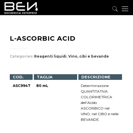
L-ASCORBIC ACID
Categories:
Reagenti liquidi
,
Vino, cibi e bevande
COD.
TAGLIA
DESCRIZIONE
ASC9947
80 mL
Determinazione
QUANTITATIVA
COLORIMETRICA
dell’Acido
ASCORBICO nel
VINO, nel CIBO e nelle
BEVANDE.