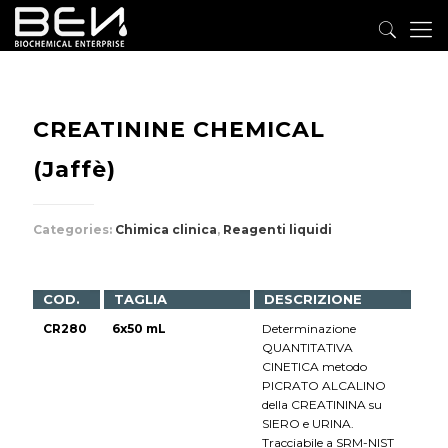
CREATININE CHEMICAL
(Jaffè)
Categories:
Chimica clinica
,
Reagenti liquidi
COD.
TAGLIA
DESCRIZIONE
CR280
6x50 mL
Determinazione
QUANTITATIVA
CINETICA metodo
PICRATO ALCALINO
della CREATININA su
SIERO e URINA.
Tracciabile a SRM-NIST