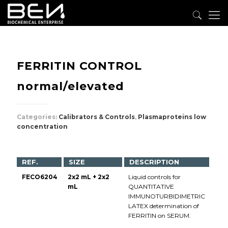
FERRITIN CONTROL
normal/elevated
Categories:
Calibrators & Controls
,
Plasmaproteins low
concentration
REF.
SIZE
DESCRIPTION
FECO6204
2x2 mL + 2x2
Liquid controls for
mL
QUANTITATIVE
IMMUNOTURBIDIMETRIC
LATEX determination of
FERRITIN on SERUM.