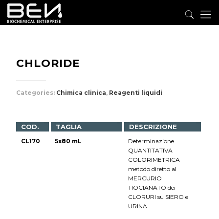
CHLORIDE
Categories:
Chimica clinica
,
Reagenti liquidi
COD.
TAGLIA
DESCRIZIONE
CL170
5x80 mL
Determinazione
QUANTITATIVA
COLORIMETRICA
metodo diretto al
MERCURIO
TIOCIANATO dei
CLORURI su SIERO e
URINA.