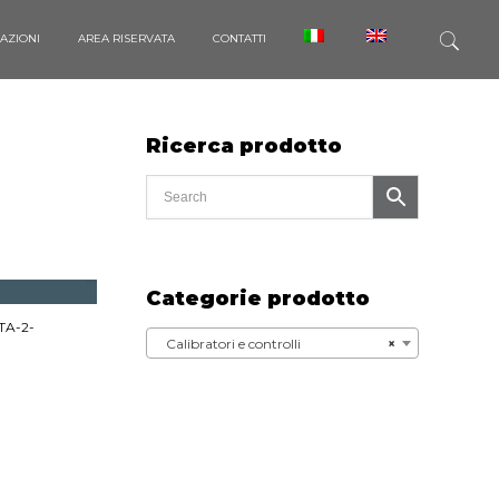
CAZIONI
AREA RISERVATA
CONTATTI
Ricerca prodotto
Categorie prodotto
TA-2-
Calibratori e controlli
×