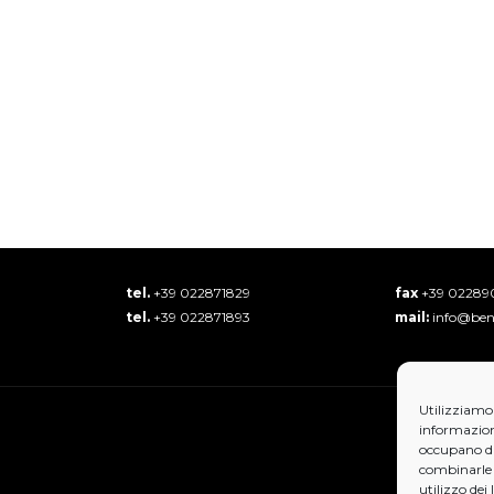
tel.
+39 022871829
fax
+39 02289
tel.
+39 022871893
mail:
info@bens
Utilizziamo 
informazioni
occupano di 
combinarle 
utilizzo dei 