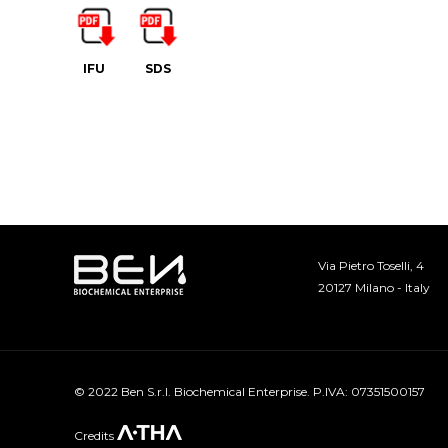
IFU
SDS
Via Pietro Toselli, 4
20127 Milano - Italy
© 2022 Ben S.r.l. Biochemical Enterprise. P.IVA: 07351500157
Credits