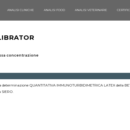
ANALISI CLINICHE
ANALISI FOOD
ANALISI VETERINARIE
CERTIFI
LIBRATOR
ssa concentrazione
per la determinazione QUANTITATIVA IMMUNOTURBIDIMETRICA LATEX della BE
 SIERO.