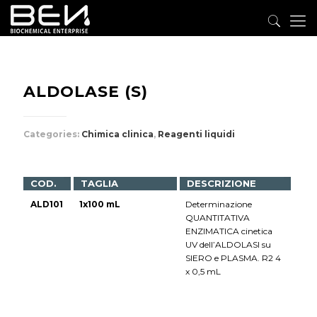
ALDOLASE (S)
Categories:
Chimica clinica
,
Reagenti liquidi
COD.
TAGLIA
DESCRIZIONE
ALD101
1x100 mL
Determinazione
QUANTITATIVA
ENZIMATICA cinetica
UV dell’ALDOLASI su
SIERO e PLASMA. R2 4
x 0,5 mL