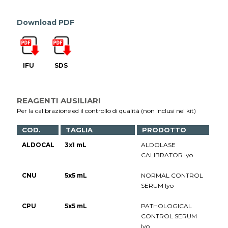
Download PDF
IFU
SDS
REAGENTI AUSILIARI
Per la calibrazione ed il controllo di qualità (non inclusi nel kit)
COD.
TAGLIA
PRODOTTO
ALDOCAL
3x1 mL
ALDOLASE
CALIBRATOR lyo
CNU
5x5 mL
NORMAL CONTROL
SERUM lyo
CPU
5x5 mL
PATHOLOGICAL
CONTROL SERUM
lyo