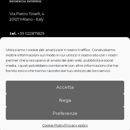
Via Pietro Toselli, 4
20127 Milano - Italy
tel.
+39 022871829
tel.
+39 022871893
Utilizziamo i cookie per analizzare il nostro traffico. Condividiamo
fax
+39 022890853
inoltre informazioni sul modo in cui utilizzi il nostro sito con i nostri
mail:
info@bensrl.it
partner che si occupano di analisi dei dati web, pubblicità e social
media, i quali potrebbero combinarle con altre informazioni che hai
fornito loro o che hanno raccolto dal tuo utilizzo dei loro servizi.
Accetta
Nega
© 2022 Ben S.r.l. Biochemical Enterprise. P.IVA: 07351500157
Preferenze
Credits
Cookie Policy
Privacy policy