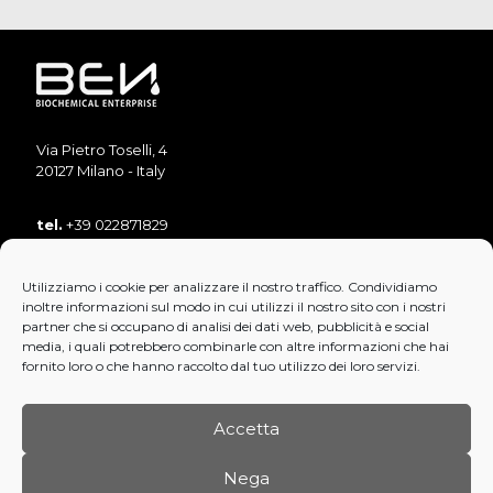
Via Pietro Toselli, 4
20127 Milano - Italy
tel.
+39 022871829
tel.
+39 022871893
Utilizziamo i cookie per analizzare il nostro traffico. Condividiamo
fax
+39 022890853
inoltre informazioni sul modo in cui utilizzi il nostro sito con i nostri
mail:
info@bensrl.it
partner che si occupano di analisi dei dati web, pubblicità e social
media, i quali potrebbero combinarle con altre informazioni che hai
fornito loro o che hanno raccolto dal tuo utilizzo dei loro servizi.
Accetta
Nega